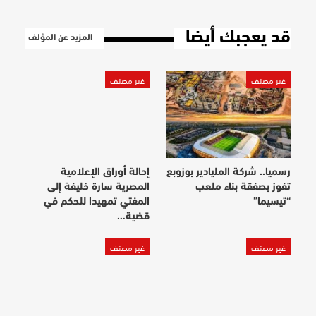
قد يعجبك أيضا
المزيد عن المؤلف
غير مصنف
غير مصنف
رسميا.. شركة المليادير بوزوبع
إحالة أوراق الإعلامية
تفوز بصفقة بناء ملعب
المصرية سارة خليفة إلى
“تيسيما”
المفتي تمهيدا للحكم في
قضية…
غير مصنف
غير مصنف