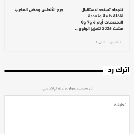
تنجداد تستعد لاستقبال
جرح الأندلس وحضن المغرب
قافلة طبية متعددة
التخصصات أيام 6 و7 و8
غشت 2026 لتعزيز الولوج…
السابق
التالي
اترك رد
لن يتم نشر عنوان بريدك الإلكتروني.