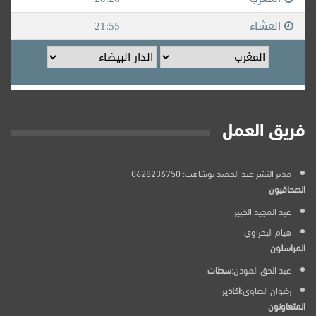
فريق العمل
مدير النشر عبد الحميد بوشاهب: 0628236750
الصحافيون
عبد المجيد الخبير
هيام البحراوي
المراسلون
عبد الحق المودن:
سطات
رضوان الصاوي:
اكادير
المتعاونون