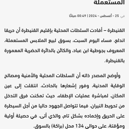
المستعملة
في
25 - أغسطس - 2024 | 00:49 صباحًا
القنيطرة – أفادت السلطات المحلية بإقليم القنيطرة أن حريقا
اندلع، مساء اليوم السبت، بسوق لبيع الملابس المستعملة،
المعروف بجوطية ابن عباد، والكائن بالدائرة الحضرية المعمورة
بالقنيطرة.
وأوضح المصدر ذاته أن السلطات المحلية والأمنية ومصالح
الوقاية المدنية، وفور إشعارها بالحادث، انتقلت إلى عين
المكان، لمباشرة عمليات الإطفاء، حيث تمكنت فرق التدخل
من تحويط النيران، فيما تتواصل الجهود حاليا من أجل السيطرة
على الحريق وإخماده بشكل تام، والذي أتى، في حصيلة أولية
ومؤقتة، على حوالي 134 محل (براكة) بالسوق.