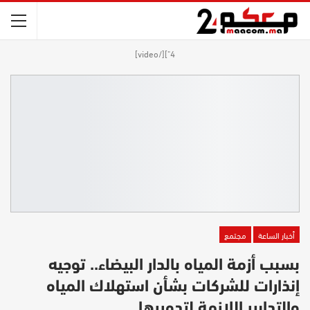
4"][/video]
أخبار الساعة
مجتمع
بسبب أزمة المياه بالدار البيضاء.. توجيه
إنذارات للشركات بشأن استهلاك المياه
والتدابير اللازمة لتدويرها