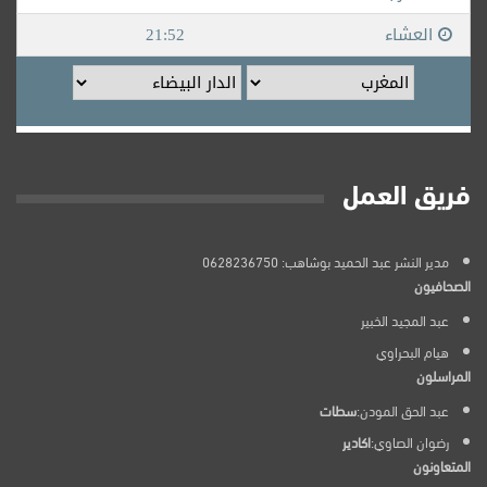
فريق العمل
مدير النشر عبد الحميد بوشاهب: 0628236750
الصحافيون
عبد المجيد الخبير
هيام البحراوي
المراسلون
عبد الحق المودن:
سطات
رضوان الصاوي:
اكادير
المتعاونون