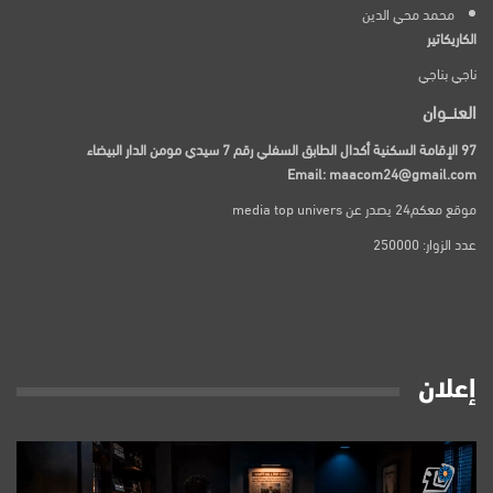
محمد محي الدين
الكاريكاتير
ناجي بناجي
العنـــوان
97 الإقامة السكنية أكدال الطابق السفلي رقم 7 سيدي مومن الدار البيضاء
Email: maacom24@gmail.com
موقع معكم24 يصدر عن media top univers
عدد الزوار: 250000
إعلان
مشغل
الفيديو