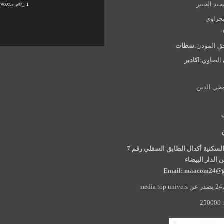
جيد الخبير
WA0005.mp4?_=1
بحراوي
ق المودن:
سطات
الصاوي:
اكادير
حي الدين
97 الإقامة السكنية أكدال الطابق السفلي رقم 7
الدار البيضاء
Email: maacom24@g
m
2