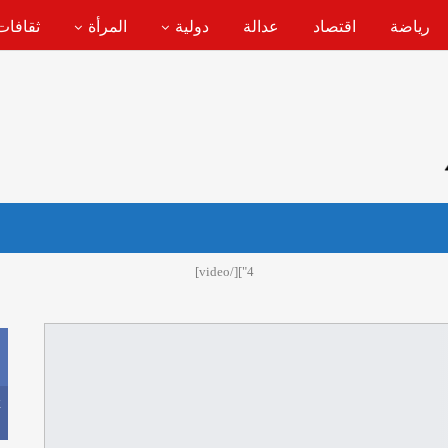
رياضة
اقتصاد
عدالة
دولية
المرأة
ثقافات
4"][/video]
k