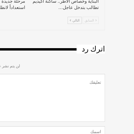
البناية وخصاص الأطر.. ساكنة أكيديم
مرحلة جديدة م
تطالب بتدخل عاجل…
استعداداً لان
السابق
التالي
اترك رد
لن يتم نشر ع