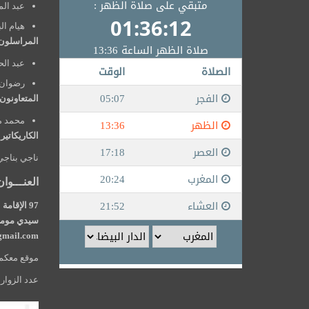
عبد الم
هيام ال
المراسلون
عبد الح
رضوان 
المتعاونون
محمد م
الكاريكاتير
ناجي بناجي
العنـــوان
سيدي مومن 
mail.com
موقع معكم24 يصدر عن edia top univers
عدد الزوار: 50000