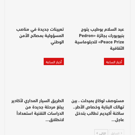
عبد السلام بوطيب يتوج
تعيينات جديدة في مناصب
بنيويورك بجائزة «Pedron
المسؤولية بمصالح الأمن
Peace Prize» للدبلوماسية
الوطني
الثقافية
أخبار الساعة
أخبار الساعة
مستوصف لوكاغ بميدلت ، بين
الطريق السيار المداري لأكادير
تهالك البناية وخصاص الأطر..
يبلغ مرحلة جديدة من
ساكنة أكيديم تطالب بتدخل
الدراسات التقنية استعداداً
عاجل…
لانطلاق…
السابق
التالي