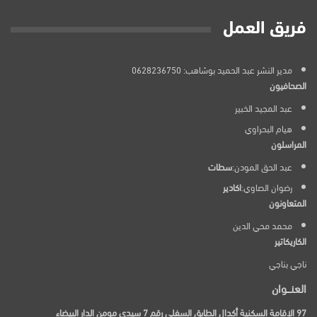
فريق العمل
مدير النشر عبد الحميد بوشاهب: 0628236750
الصحافيون
عبد المجيد الخبير
هيام البحراوي
المراسلون
عبد الحق المودن:
سطات
رضوان الصاوي:
اكادير
المتعاونون
محمد محي الدين
الكاريكاتير
ناجي بناجي
العنـــوان
97 الإقامة السكنية أكدال الطابق السفلي رقم 7 سيدي مومن الدار البيضاء