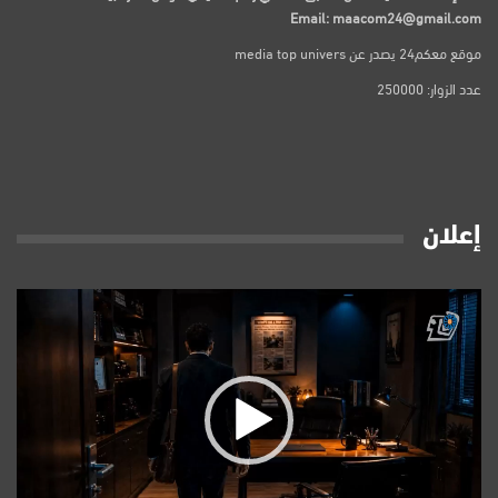
Email: maacom24@gmail.com
موقع معكم24 يصدر عن media top univers
عدد الزوار: 250000
إعلان
مشغل
الفيديو