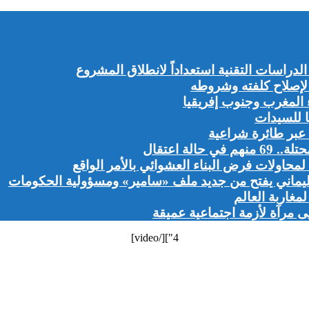
الدراسات التقنية استعداداً لانطلاق المشروع
م لإصلاح كلفته وشروطه
ء المغرب وجنوب إفريقيا
ا للسيدات
عبر طائرة شراعية
محاولات فرض البناء العشوائي بالأمر الواقع
 اليماني يفتح من جديد ملف «سامير» ومسؤولية الحكومات
غاربة العالم
ى مرآة لأزمة اجتماعية عميقة
4"][/video]