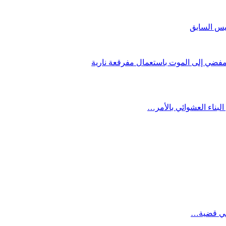
يس السابق
فضي إلى الموت باستعمال مفرقعة نارية
بناء العشوائي بالأمر…
م في قضية…