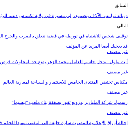
السابق
دونالد ترامب: الآلاف ينضمون إلى مسيرة في ولاية تكساس دعما للرئ
التالي
توقيف شخص للاشتباه في تورطه في قضية تتعلق بالضرب والجرح الم
قد يعجبك أيضا
المزيد عن المؤلف
غير مصنف
أيت ملول.. تدخل حاسم للعامل محمد الزهر يضع حدا لمحاولات فرض ال
غير مصنف
مكناس تحتضن المنتدى الخامس للاستثمار والسياحة لمغاربة العالم
غير مصنف
رسميا.. شركة المليادير بوزوبع تفوز بصفقة بناء ملعب “تيسيما”
غير مصنف
إحالة أوراق الإعلامية المصرية سارة خليفة إلى المفتي تمهيدا للحك