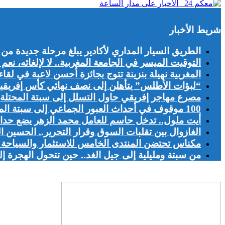
شريط الأخبار
الطريق السيار المداري لأكادير يبلغ مرحلة جديدة من 
التوقيت الميسر في الجامعة المغربية.. لا لإلغائه، نع
المغربية نهيلة بنزينة تتوج بجائزة أحسن لاعبة في لقا
“لبؤات الأطلس” يتأهلن إلى نصف نهائي كأس إفريقي
مصرع مهاجر إفريقي حاول التسلل إلى سبتة المحتلة 
100 موقوف في أحداث العبور الجماعي إلى سبتة المحتلة.. 69 منهم في حالة اعتقال
أيت ملول.. تدخل حاسم للعامل محمد الزهر يضع حدا ل
الغازوال بين تقلبات السوق وقرار التحرير.. الحسين
مكناس تحتضن المنتدى الخامس للاستثمار والسياحة لم
من سبتة ومليلية إلى جيل الغد.. حين تتحول الهجرة إل