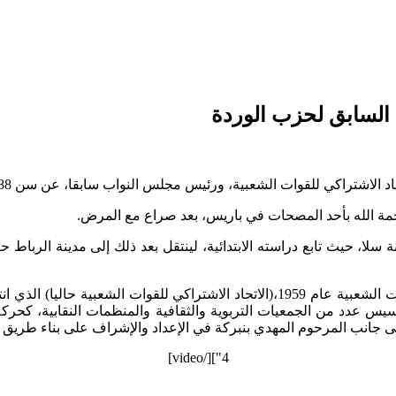
 السابق لحزب الوردة
 الاشتراكي للقوات الشعبية، ورئيس مجلس النواب سابقا، عن سن 88 سنة.
مة الله بأحد المصحات في باريس، بعد صراع مع المرض.
لأستاذ عبد الواحد الراضي رئيس مجلس النواب عام 1935 بمدينة سلا، حيث تابع دراسته الابتدائية، لين
الأستاذ عبد الواحد الراضي في سنتي 1955 و 1956 في تأسيس عدد من الجمعيات التربوية والثقافية و
ى جانب المرحوم المهدي بنبركة في الإعداد والإشراف على بناء طريق ا
4"][/video]