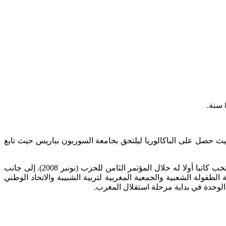
تقل بعد ذلك إلى مدينة الرباط حيث حصل على الباكالوريا ليلتحق بجامعة السوربون بباريس حيث تابع
ويعتبر الأستاذ عبد الواحد الراضي من مؤسسي الاتحاد الوطني للقوات الشعبية عام 1959،(الاتحاد الاشتراكي للقوات الشعبية حاليا) الذي انتخب كاتبا أولا له خلال المؤتمر الثامن للحزب (نونبر 2008). إلى جانب
المنظمات النقابية، كحركة الطفولة الشعبية والجمعية المغربية لتربية الشبيبة والاتحاد الوطني
لوحدة في بداية مرحلة استقلال المغرب.