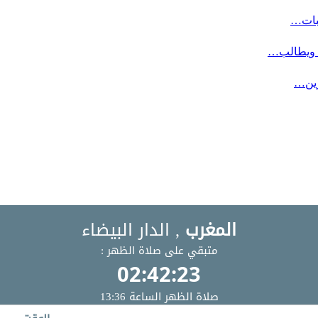
لبات…
ة ويطالب…