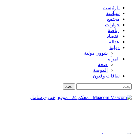
الرئيسية
سياسة
مجتمع
حوارات
رياضة
اقتصاد
عدالة
دولية
شؤون دولية
المرأة
صحة
الموضة
ثقافات وفنون
Maacom - معكم 24 - موقع إخباري شامل