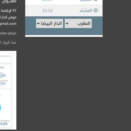
العنـــوان
مومن الدار ا
gmail.com
موقع معكم24 يصدر عن dia top univers
عدد الزوار: 250000