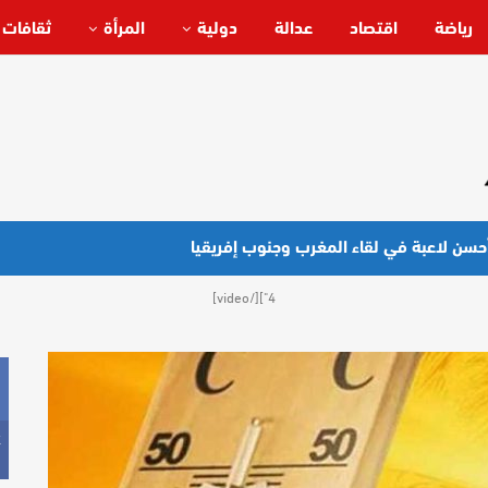
رياضة
اقتصاد
عدالة
دولية
المرأة
ثقافات 
ة أحسن لاعبة في لقاء المغرب وجنوب إفريقيا
4"][/video]
k