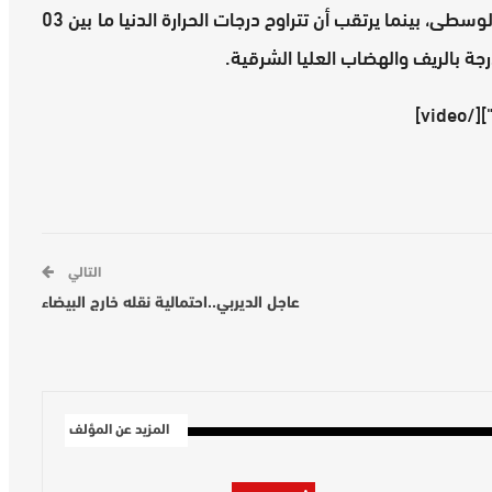
كما ينتظر هبوب رياح محليا قوية نوعا ما بالسواحل الوسطى، بينما يرتقب أن تتراوح درجات الحرارة الدنيا ما بين 03
التالي
عاجل الديربي..احتمالية نقله خارج البيضاء
المزيد عن المؤلف