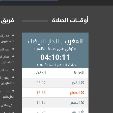
أوقــــات الصلاة
فريق 
مدير النشر
الصحافيون
عبد المج
هيام ال
المراسلون
عبد الح
رضوان ا
المتعاونون
محمد م
الكاريكاتير
ناجي بناجي