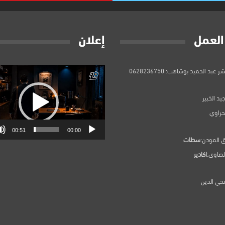
العمل
إعلان
مشغل
 عبد الحميد بوشاهب: 0628236750
الفيديو
يد الخبير
بحراوي
00:51
00:00
ق المودن:
سطات
لصاوي:
اكادير
حي الدين