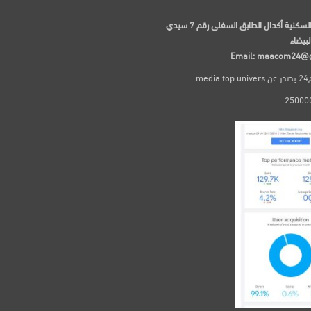
97 الإقامة السكنية أكدال الطابق السفلي رقم 7 سيدي
لبيضاء
Email: maacom24@
me