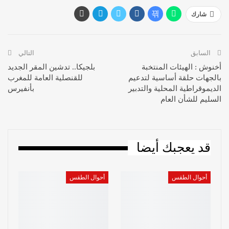
شارك
السابق
التالي
أخنوش : الهيئات المنتخبة
بلجيكا.. تدشين المقر الجديد
بالجهات حلقة أساسية لتدعيم
للقنصلية العامة للمغرب
الديموقراطية المحلية والتدبير
بأنفيرس
السليم للشأن العام
قد يعجبك أيضا
أحوال الطقس
أحوال الطقس