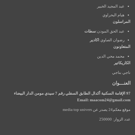
عبد المجيد الخبير
هيام البحراوي
المراسلون
عبد الحق المودن:
سطات
رضوان الصاوي:
اكادير
المتعاونون
محمد محي الدين
الكاريكاتير
ناجي بناجي
العنـــوان
97 الإقامة السكنية أكدال الطابق السفلي رقم 7 سيدي مومن الدار البيضاء
Email: maacom24@gmail.com
موقع معكم24 يصدر عن media top univers
عدد الزوار: 250000