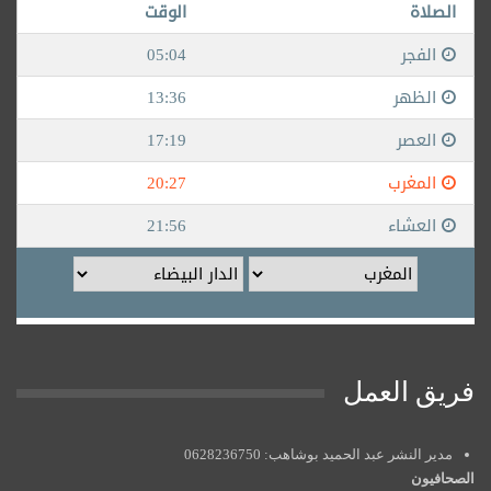
فريق العمل
مدير النشر عبد الحميد بوشاهب: 0628236750
الصحافيون