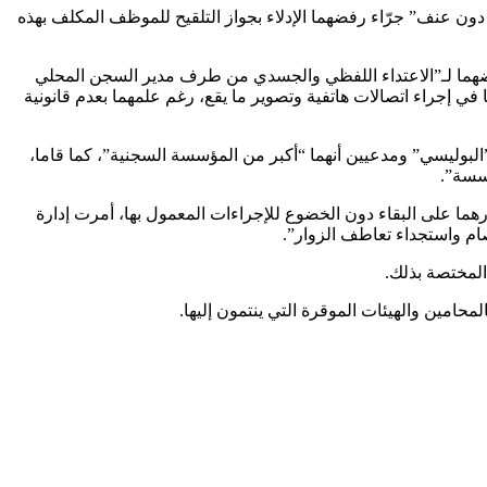
بع1) أمرت بإخراج محاميين من المؤسسة “بالقوة من دون عنف” جرّاء رفضهما الإدلاء بجواز التلقيح للموظف المكلف بهذه
عرضهما لـ”الاعتداء اللفظي والجسدي من طرف مدير السجن المحلي
عا في إجراء اتصالات هاتفية وتصوير ما يقع، رغم علمهما بعدم قانونية
و”البوليسي” ومدعيين أنهما “أكبر من المؤسسة السجنية”، كما قاما،
ؤسسة”.
هما على البقاء دون الخضوع للإجراءات المعمول بها، أمرت إدارة
ام واستجداء تعاطف الزوار”.