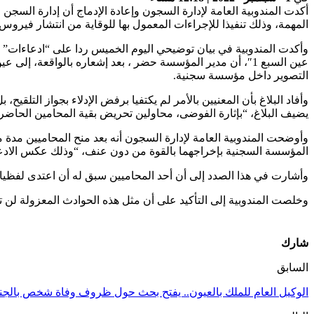
المهمة، وذلك تنفيذا للإجراءات المعمول بها للوقاية من انتشار فيرو
وأكدت المندوبية في بيان توضيحي اليوم الخميس ردا على “ادعاءات” ا
عين السبع 1″، أن مدير المؤسسة حضر ، بعد إشعاره بالواقعة،
التصوير داخل مؤسسة سجنية.
وأفاد البلاغ بأن المعنيين بالأمر لم يكتفيا برفض الإدلاء بجواز التل
يضيف البلاغ، “بإثارة الفوضى، محاولين تحريض بقية المحامين الحاض
وأوضحت المندوبية العامة لإدارة السجون أنه بعد منح المحاميين مدة 
المؤسسة السجنية بإخراجهما بالقوة من دون عنف، “وذلك عكس الادعاء
وأشارت في هذا الصدد إلى أن أحد المحاميين سبق له أن اعتدى لفظيا على مدير المؤسسة بتاريخ 09/06/2020، وتم
وخلصت المندوبية إلى التأكيد على أن مثل هذه الحوادث المعزولة لن تؤثر على علاقات التعاون 
شارك
السابق
الوكيل العام للملك بالعيون.. يفتح بحث حول ظروف وفاة شخص بالج