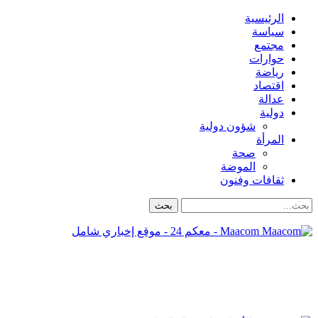
الرئيسية
سياسة
مجتمع
حوارات
رياضة
اقتصاد
عدالة
دولية
شؤون دولية
المرأة
صحة
الموضة
ثقافات وفنون
Maacom - معكم 24 - موقع إخباري شامل