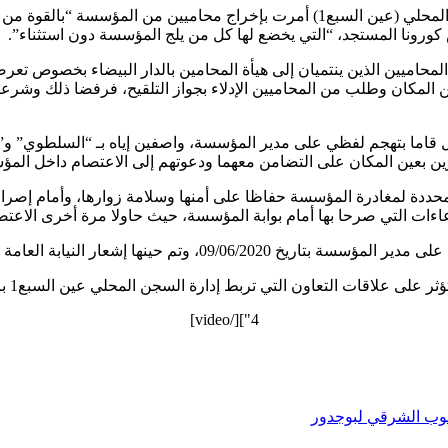
أكدت المندوبية العامة لإدارة السجون وإعادة الإدماج أن إدارة السجن المحلي (عين الس
س كورونا المستجد، “التي يخضع لها كل من يلج المؤسسة دون استثناء”.
لمحاميين الذين ينتميان إلى هيأة المحامين بالدار البيضاء بخصوص ت
 إلى عين المكان وطلب من المحاميين الإدلاء بجواز التلقيح، فرفضا ذلك وشر
قيح، بل قاما بتهجم لفظي على مدير المؤسسة، واصفين إياه بـ “السلطوي” 
رين بعين المكان على التضامن معهما ودعوتهم إلى الاعتصام داخل الم
محددة لمغادرة المؤسسة حفاظا على أمنها وسلامة زوارها، وأمام إصرار
ات التي صرحا بها أمام بوابة المؤسسة، حيث حاولا مرة أخرى الاعتص
 حينها إشعار النيابة العامة المختصة بذلك.
التي تربط إدارة السجن المحلي عين السبع1 بالمحامين والهيئات الموقرة التي ينتمون إليها.
4"][/video]
نوب الشرقي لبوجدور