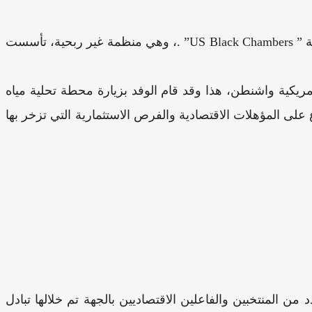
استقبلت الجماعة الترابية لأكادير وفد أمريكي رفيع المستوى برئاسة السيد “رون بوسبي ” رئيس هيئة غرف التجارة الأمريكية ” US Black Chambers” .، وهي منظمة غير ربحية، تأسست
ير للاحتفال بمدينة أكادير كضيف شرف ضمن فعاليات ” يوم المغرب 2023″ بالعاصمة الأمريكية واشنطن، هذا وقد قام الوفد بزيارة محطة تحلية مياه
لى المؤهلات الاقتصادية والفرص الاستثمارية التي تزخر بها
 المنتخبين والفاعلين الاقتصاديين بالجهة تم خلالها تبادل