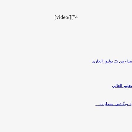
4"][/video]
وز الجاري
ليم العالي
يلية ويكشف معطيات…