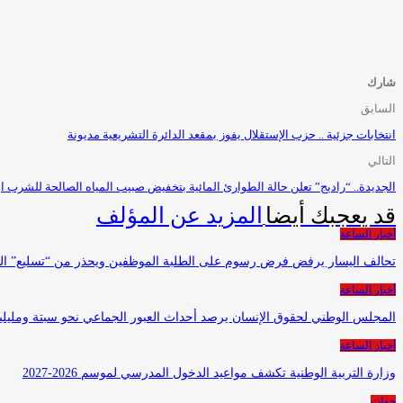
شارك
السابق
انتخابات جزئية .. حزب الإستقلال يفوز بمقعد الدائرة التشريعية مديونة
التالي
الجديدة.. “راديج” تعلن حالة الطوارئ المائية بتخفيض صبيب المياه الصالحة للشرب ابتداء من 25 يولي
قد يعجبك أيضا
المزيد عن المؤلف
أخبار الساعة
تحالف اليسار يرفض فرض رسوم على الطلبة الموظفين ويحذر من “تسليع” التع
أخبار الساعة
المجلس الوطني لحقوق الإنسان يرصد أحداث العبور الجماعي نحو سبتة ومل
أخبار الساعة
وزارة التربية الوطنية تكشف مواعيد الدخول المدرسي لموسم 2026-2027
جهات