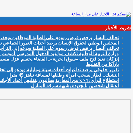
شريط الأخبار
تحالف اليسار يرفض فرض رسوم على الطلبة الموظفين ويحذر من
المجلس الوطني لحقوق الإنسان يرصد أحداث العبور الجماعي نح
تحالف اليسار يرفض فرض رسوم على الطلبة ويدعو إلى التراجع 
وزارة التربية الوطنية تكشف مواعيد الدخول المدرسي لموسم 2026-2027
إنزكان تعيد فتح ملف «سوق الحرية».. القضاء يحسم عزل مسير
باراكا من التغليط
تقرير حقوقي يرصد تداعيات أحداث سبتة ومليلية ويدعو إلى ت
التشيك.. قطار يسحب امرأة وطفلها لمسافة تناهز 45 مترا
استطلاع للرأي: 74 ٪ من المغاربة يطالبون بتقليص أعداد الأجانب الباحثين عن عمل بالمغرب
اعتقال شخصين بالجديدة بشبهة سرقة المنازل