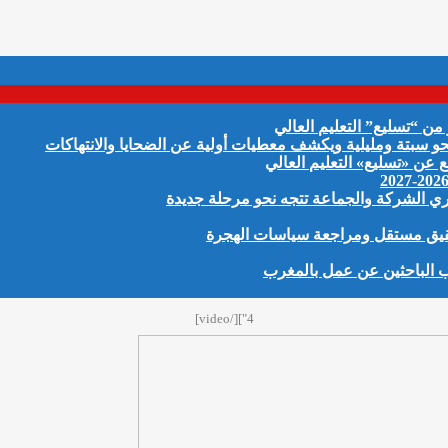
 “تسليع” التعليم العالي
و سبتة ومليلية ويكشف معطيات أولية عن الضحايا والانتهاكات
عن «تسليع» التعليم العالي
ي الشركة والجماعة تتجه نحو مرحلة جديدة
حقيق مستقل ومراجعة سياسات الهجرة
4"][/video]