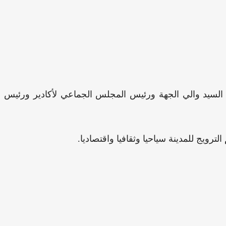
السيد رئيس هيئة غرف التجارة الامريكية USBC بمجهودات السيد والي الجهة ورئيس المجلس الجماعي لأكادير ورئيس
يج للمدينة سياحيا وثقافيا واقتصاديا.