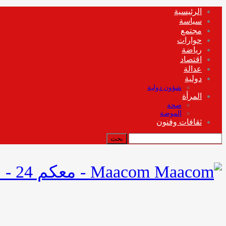
الرئيسية
سياسة
مجتمع
حوارات
رياضة
اقتصاد
عدالة
دولية
شؤون دولية
المرأة
صحة
الموضة
ثقافات وفنون
Maacom - معكم 24 - موقع إخباري شامل