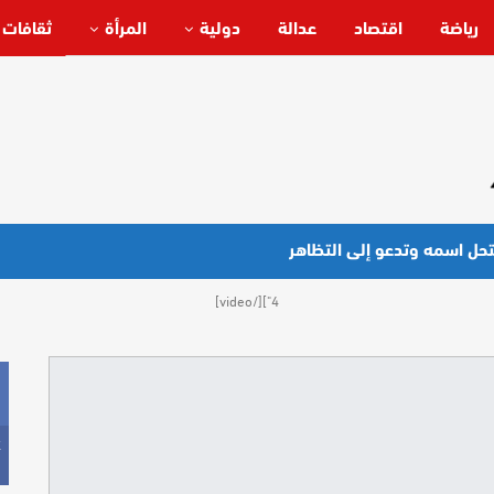
رياضة
اقتصاد
عدالة
دولية
المرأة
ثقافات 
تحل اسمه وتدعو إلى التظاهر
4"][/video]
k