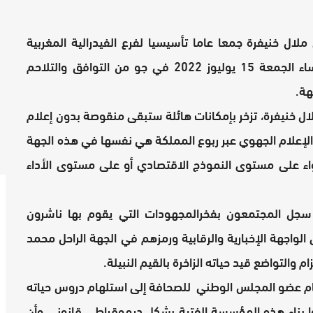
لال خنيفرة جمعا عاما تأسيسيا لفرع الفيدرالية المغربية
لناشري الصحف تحت إشراف المكتب التنفيذي مساء الجمعة 15 يوليوز 2022 في جو من التوافق والتلاحم
هة.
ل خنيفرة، تزخر بإمكانات هائلة ستبقى منقوصة بدون إعلام
علام الجهوي عبر ربوع المملكة هي نفسها في هذه الجهة
ء على مستوى النموذج الاقتصادي أو على مستوى الأداء
سجل المجتمعون بفخرالمجهودات التي يقوم بها ناشرون
واجهة الإخبارية والرقابية ورمزهم في الجهة الراحل محمد
 والتواضع قيد حياته الزاخرة بالقيم النبيلة.
ام عضو المجلس الوطني للصحافة إلى استلهام دروس حياته
 بناء هذه المؤسسة الفتية بشكل ديموقراطي قانوني وأن