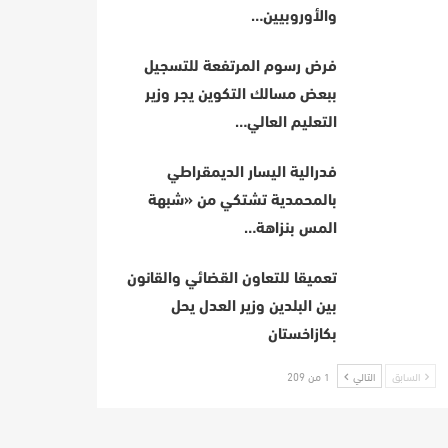
والأوروبيين…
فرض رسوم المرتفعة للتسجيل
ببعض مسالك التكوين يجر وزير
التعليم العالي…
فدرالية اليسار الديمقراطي
بالمحمدية تشتكي من «شبهة
المس بنزاهة…
تعميقا للتعاون القضائي والقانون
بين البلدين وزير العدل يحل
بكازاخستان
السابق
التالي
1 من 209