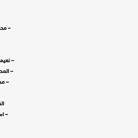
– محم
– نعي
– المص
– مح
ال
– ا