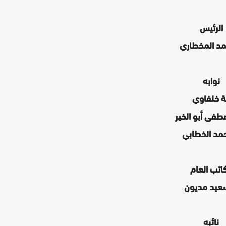
الرئيس
د المخطاري
نوابه
مة خلفاوي
طفى أبو الخير
مد الخطابي
كاتب العام
سعيد مديون
نائبه