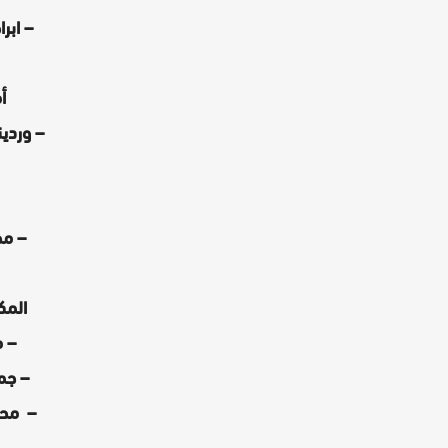
– ابر
أ
– وردي
– مح
المك
– م
– جم
– محم