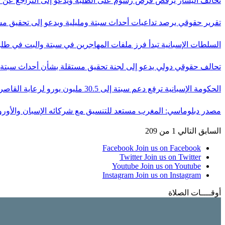
تحالف اليسار يرفض فرض رسوم على الطلبة ويدعو إلى التراجع عن 
تقرير حقوقي يرصد تداعيات أحداث سبتة ومليلية ويدعو إلى تحقيق 
السلطات الإسبانية تبدأ فرز ملفات المهاجرين في سبتة والبت في ط
تحالف حقوقي دولي يدعو إلى لجنة تحقيق مستقلة بشأن أحداث سبت
الحكومة الإسبانية ترفع دعم سبتة إلى 30.5 مليون يورو لرعاية القاصرين…
مصدر دبلوماسي: المغرب مستعد للتنسيق مع شركائه الإسبان والأور
السابق
التالي
1 من 209
Facebook
Join us on Facebook
Twitter
Join us on Twitter
Youtube
Join us on Youtube
Instagram
Join us on Instagram
أوقــــات الصلاة