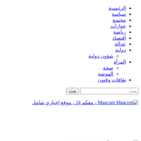
الرئيسية
سياسة
مجتمع
حوارات
رياضة
اقتصاد
عدالة
دولية
شؤون دولية
المرأة
صحة
الموضة
ثقافات وفنون
Maacom - معكم 24 - موقع إخباري شامل