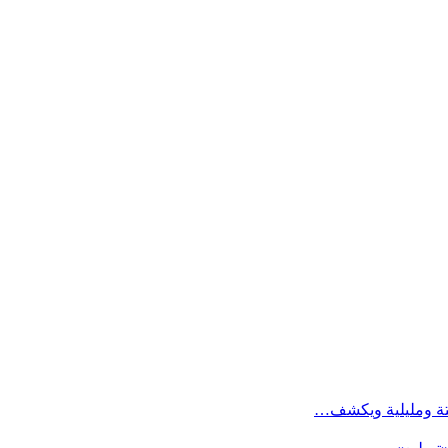
تة ومليلية ويكشف…