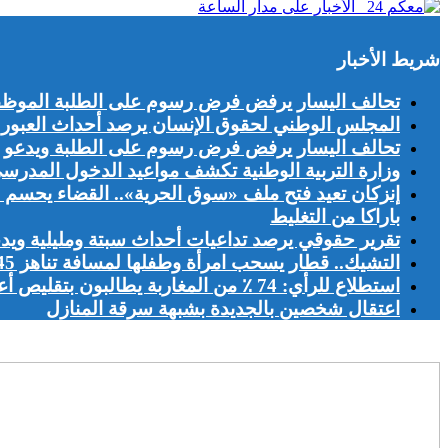
شريط الأخبار
تحالف اليسار يرفض فرض رسوم على الطلبة الموظفين
المجلس الوطني لحقوق الإنسان يرصد أحداث العبور ا
تحالف اليسار يرفض فرض رسوم على الطلبة ويدعو إلى
وزارة التربية الوطنية تكشف مواعيد الدخول المدرسي لموسم
إنزكان تعيد فتح ملف «سوق الحرية».. القضاء يحسم
باراكا من التغليط
تقرير حقوقي يرصد تداعيات أحداث سبتة ومليلية وي
التشيك.. قطار يسحب امرأة وطفلها لمسافة تناهز 45 مترا
استطلاع للرأي: 74 ٪ من المغاربة يطالبون بتقليص أعداد الأجانب الباحثين عن عمل بالمغرب
اعتقال شخصين بالجديدة بشبهة سرقة المنازل