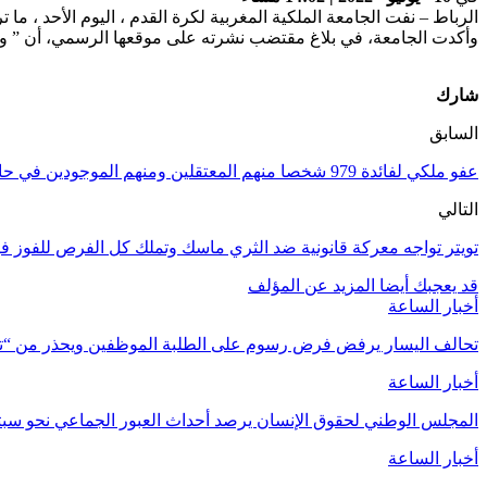
الرباط – نفت الجامعة الملكية المغربية لكرة القدم ، اليوم الأحد ، م
وأكدت الجامعة، في بلاغ مقتضب نشرته على موقعها الرسمي، أن ” وح
شارك
السابق
عفو ملكي لفائدة 979 شخصا منهم المعتقلين ومنهم الموجودين في حالة سراح بمناسبة عيد الأضحى
التالي
تويتر تواجه معركة قانونية ضد الثري ماسك وتملك كل الفرص للفوز في
قد يعجبك أيضا
المزيد عن المؤلف
أخبار الساعة
تحالف اليسار يرفض فرض رسوم على الطلبة الموظفين ويحذر من “تسل
أخبار الساعة
المجلس الوطني لحقوق الإنسان يرصد أحداث العبور الجماعي نحو س
أخبار الساعة