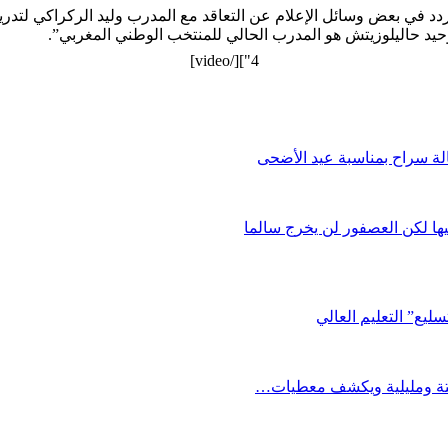
ا تردد في بعض وسائل الإعلام عن التعاقد مع المدرب وليد الركراكي لتد
يد حاليلوزيتش هو المدرب الحالي للمنتخب الوطني المغربي”.
4"][/video]
ها لكن العصفور لن يخرج سالما
يع” التعليم العالي
بتة ومليلية ويكشف معطيات…