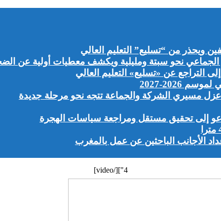
 ويحذر من “تسليع” التعليم العالي
لجماعي نحو سبتة ومليلية ويكشف معطيات أولية عن الضحاي
 التراجع عن «تسليع» التعليم العالي
 2026-2027
 عزل مسيري الشركة والجماعة تتجه نحو مرحلة جديدة
دعو إلى تحقيق مستقل ومراجعة سياسات الهجرة
4"][/video]