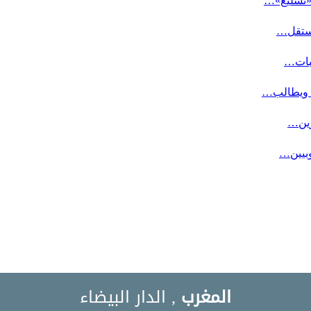
«تسليع»…
مستقل…
لبات…
ة ويطالب…
وبيين…