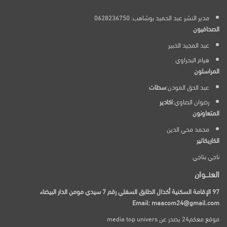
مدير النشر عبد الحميد بوشاهب: 0628236750
الصحافيون
عبد المجيد الخبير
هيام البحراوي
المراسلون
عبد الحق المودن:
سطات
رضوان الصاوي:
اكادير
المتعاونون
محمد محي الدين
الكاريكاتير
ناجي بناجي
العنـــوان
97 الإقامة السكنية أكدال الطابق السفلي رقم 7 سيدي مومن الدار البيضاء
Email: maacom24@gmail.com
موقع معكم24 يصدر عن media top univers