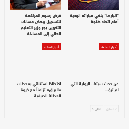
“البارصا” يلغي مباراته الودية
فرض رسوم المرتفعة
أمام اتحاد طنجة
للتسجيل ببعض مسالك
التكوين يجر وزير التعليم
العالي إلى المساءلة
أخبار الساعة
أخبار الساعة
عن حدث سبتة.. الرواية التي
اكتظاظ استثنائي بمحطات
لم تروَ…
«البراق» تزامناً مع ذروة
العطلة الصيفية
السابق
التالي