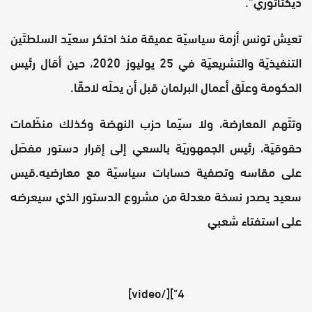
ديكتاتوري”.
تعيش تونس أزمة سياسيّة عميقة منذ احتكر سعيّد السلطتَين
التنفيذيّة والتشريعيّة في 25 يوليوز 2020، حين أقال رئيس
الحكومة وعلّق أعمال البرلمان قبل أن يحلّه لاحقًا.
وتتّهم المعارضة، ولا سيّما حزب النهضة وكذلك منظّمات
حقوقيّة، رئيس الجمهوريّة بالسعي إلى إقرار دستور مفصّل
على مقاسه وتصفية حسابات سياسيّة مع معارضيه.قيس
سعيد يصدر نسخة معدلة من مشروع الدستور الذي سيعرضه
على استفتاء شعبي
4"][/video]