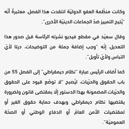
وكانت منظّمة العفو الدوليّة انتقدت هذا الفصل، معتبرةً أنّه
“يُتيح التمييز ضدّ الجماعات الدينيّة الأخرى”.
وقال سعيّد في مقطع فيديو نشرته الرئاسة قبل صدور هذا
التعديل، إنّه “وجب إضافة جملة من التوضيحات، درءًا لأيّ
التباس ولأيّ تأويل”.
كما أضاف الرئيس عبارة “نظام ديمقراطي” إلى الفصل 55 من
باب الحقوق والحرّيات، ليُصبح “لا توضَع قيود على الحقوق
والحرّيات المضمونة بهذا الدستور إلّا بمقتضى قانون ولضرورة
يقتضيها نظام ديمقراطي وبهدف حماية حقوق الغير أو
لمقتضيات الأمن العامّ أو الدفاع الوطني أو الصحّة
العموميّة”.