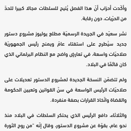
وأكّدت أحزاب أنّ هذا الفصل يُتيح للسلطات مجالا كبيرا للحدّ
من الحرّيات، دون رقابة.
نشر سعيّد في الجريدة الرسميّة مطلع يوليوز مشروع دستور
جديد سيُطرح على استفتاء عامّ ويمنح رئيس الجمهوريّة
صلاحيّات واسعة، في تعارضٍ واضح مع النظام البرلماني الذي
كان قائمًا في البلاد.
ولم تتضمّن النسخة الجديدة لمشروع الدستور تعديلات على
صلاحيّات الرئيس الواسعة في سنّ القوانين وتعيين الحكومة
والقضاة واتّخاذ القرارات بصفة منفردة.
والثلاثاء، دافع الرئيس الذي يحتكر السلطات في البلاد منذ
نحو عام، بقوّة عن مشروع الدستور، وقال إنّه “من روح الثورة