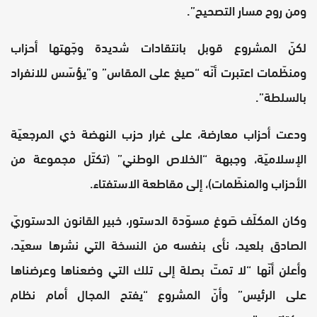
ومن روح مسار التصحيح”.
لكنّ المشروع قوبل بانتقادات شديدة وجّهتها أحزاب
ومنظّمات اعتبرت أنّه “صيغ على المقاس” و”يؤسّس للانفراد
بالسلطة”.
ودعت أحزاب معارضة، على غرار حزب النهضة ذي المرجعيّة
الإسلاميّة، وجبهة “الخلاص الوطني” (تكتّل مجموعة من
الأحزاب والمنظّمات)، إلى مقاطعة الاستفتاء.
وكان المكلّف صَوغ مسوّدة الدستور، خبير القانون الدستوريّ
الصادق بلعيد، نأى بنفسه من النسخة التي نشرها سعيّد،
وأعلن أنّها “لا تمتّ بصلة إلى تلك التي وضعناها وعرضناها
على الرئيس” وأنّ المشروع “يفتح المجال أمام نظام