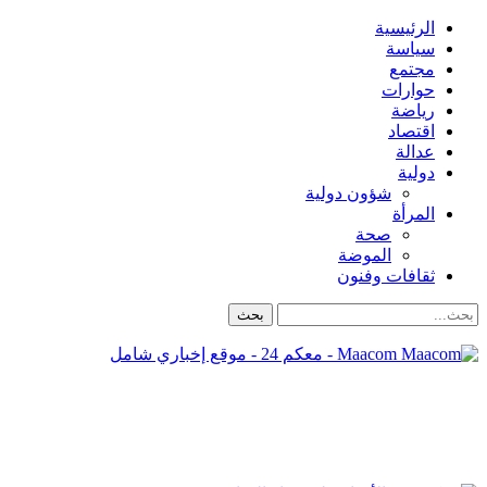
الرئيسية
سياسة
مجتمع
حوارات
رياضة
اقتصاد
عدالة
دولية
شؤون دولية
المرأة
صحة
الموضة
ثقافات وفنون
Maacom - معكم 24 - موقع إخباري شامل