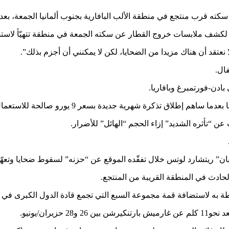
 قرب منتجع في منطقة الألب البافارية بجنوب ألمانيا الجمعة، بعد
كشف ملابسات خروج القطار عن سكته الجمعة في منطقة تتهيّأ لاستضا
عتقد أن هناك مزيدا من الضحايا، لكن لا يمكنني أن أجزم بذلك”.
ادن-فورتمبرغ وبافاريا.
ن “تأثره الشديد” إزاء الحجم “الهائل” للأضرار.
ان” ريتشارد لوتس خلال تفقّده الموقع عن “حزنه” لسقوط ضحايا وتعهّ
حادث في المنطقة القريبة من المنتجع.
ة به لاستضافة قمة مجموعة السبع التي تجمع قادة الدول الكبرى في 
ران/يونيو.