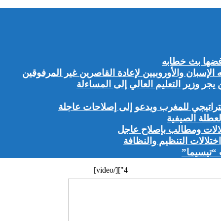
ضها بث خطابه
إسبان والأوروبيين لإعادة القاصرين غير المرفوقين
ر وزير التعليم العالي إلى المساءلة
راتيجي للمغرب ويدعو إلى إصلاحات عاجلة
لعطلة الصيفية
لالات ومطالب بإصلاح عاجل
تلالات التنظيم والنظافة
 “تيسيما”
4"][/video]