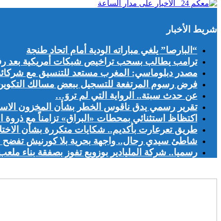
شريط الأخبار
“البارصا” يلغي مباراته الودية أمام اتحاد طنجة
ترامب يطالب بسحب تراخيص شبكات أمريكية بعد رف
مصدر دبلوماسي: المغرب مستعد للتنسيق مع شركائه ال
فرض رسوم المرتفعة للتسجيل ببعض مسالك التكوين يج
عن حدث سبتة.. الرواية التي لم تروَ…
تقرير رسمي يدق ناقوس الخطر بشأن المخزون الاست
اكتظاظ استثنائي بمحطات «البراق» تزامناً مع ذروة ا
طريق تعرعارت بأكديم.. شكايات متكررة بشأن الاخت
شاطئ سيدي رحال.. واجهة بحرية بلا كورنيش تفضح اخ
رسميا.. شركة المليادير بوزوبع تفوز بصفقة بناء ملعب