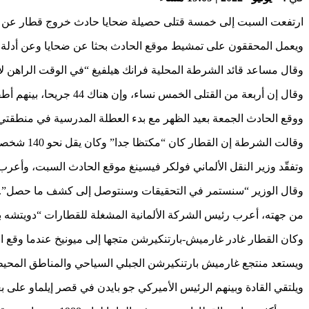
ارتفعت السبت إلى خمسة قتلى حصيلة ضحايا حادث خروج قطار عن سكته
ويعمل المحققون على تمشيط موقع الحادث بحثا عن ضحايا وعن أدلة ل
وقال مساعد قائد الشرطة المحلية فرانك هيلفيغ “في الوقت الراهن لا ن
وقال إن أربعة من القتلى الخمس نساء، وإن هناك 44 جريحا، بينهم أطفال.
ووقع الحادث الجمعة بعيد الظهر مع بدء العطلة المدرسية في منطقتي ب
وقالت الشرطة إن القطار كان “مكتظا جدا” وكان يقل نحو 140 شخصا بعدما ساهم إطلاق تذكرة شهرية جديدة بسعر 9 يورو صالحة للاستعمال في كل أنحاء البلاد في زيادة الإقبال.
وتفقّد وزير النقل الألماني فولكر فيسينغ موقع الحادث السبت، وأعرب ع
وقال الوزير “سنستمر في التحقيقات وسنتوصل إلى كشف ما حصل”.
من جهته، أعرب رئيس الشركة الألمانية المشغلة للقطارات “دويتشه ب
وكان القطار غادر غارميش-بارتنكيرشن متجها إلى ميونيخ عندما وقع ال
ويستعد منتجع غارميش بارتنكيرشن الجبلي السياحي والمناطق المحيط
ويلتقي القادة وبينهم الرئيس الأميركي جو بايدن في قصر إيلماو على بعد نحو11 كلم عن غارميش بارتنكيرشن بين 26 و28 حزي