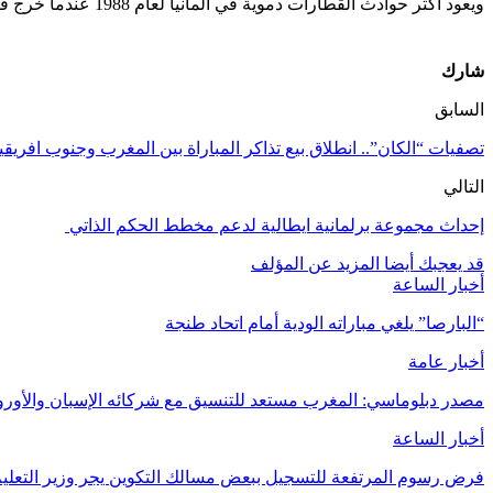
ويعود أكثر حوادث القطارات دموية في المانيا لعام 1988 عندما خرج قطار فائق السرعة تشغله دويتشه بان عن مساره في ايشيده بساكسونيا السفلى موديا بمئة وشخص.
شارك
السابق
تصفيات “الكان”.. انطلاق بيع تذاكر المباراة بين المغرب وجنوب افريقيا
التالي
إحداث مجموعة برلمانية ايطالية لدعم مخطط الحكم الذاتي
قد يعجبك أيضا
المزيد عن المؤلف
أخبار الساعة
“البارصا” يلغي مباراته الودية أمام اتحاد طنجة
أخبار عامة
مصدر دبلوماسي: المغرب مستعد للتنسيق مع شركائه الإسبان والأوروب
أخبار الساعة
فرض رسوم المرتفعة للتسجيل ببعض مسالك التكوين يجر وزير التعليم 