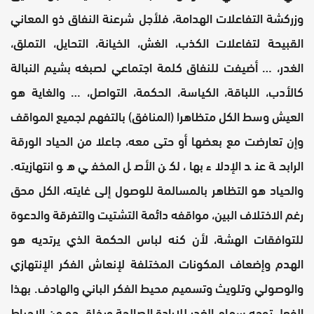
وزركشة التفاعلات الهدامة، فلأجل شرعنة النفاق ذو المعاني
القبيحة لتفاعلات الكذب، الغش، الخيانة، التحايل، التملق،
الغدر، … أضيفت للنفاق كلمة اجتماعي لصبغه بشيم النبالة
كالأدب، اللباقة، الكياسة، الحكمة، التواصل، … والغاية هو
العيش وسط الكل متظاهرا (المنافق) بالتفهم لجميع المواقف
وإن تعارضت مع بعضها أو حتى معه، جاعلا من الحياد الورقة
الرابحة عند الإدلاء بها، لكن الأصل المخفي هو انتهازيته.
والحياد هو التظاهر بالمسالمة للوصول إلى غايته، الكل محق
رغم الاختلاف البين، مواقفه دائمة التشتيت والتفرقة والدعوة
للتوافقات الهشة، لأن كنه لباس الحكمة الذي يرتديه هو
الهدم وإضعاف المكونات المختلفة لإنعاش الفكر الإنتهازي
والوصولي وتلويث وتسميم محيط الفكر الباني والهادف. بهذا
الفعل توجه سهام الغدر للإرادة الصالحة ويخلق جو من الإحباط