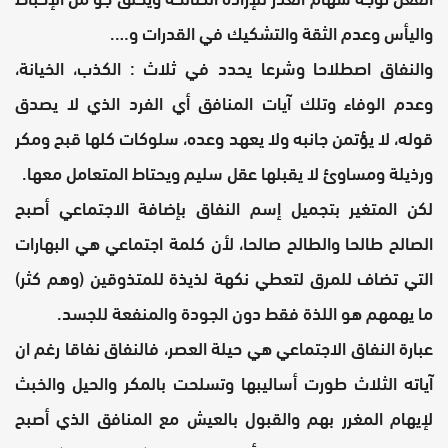
واليأس وعدم الثقة والتشكيك في القدرات و….
والنفاق اصطلاحا وشرعا يحدد في ثلاث : الكذب، الخيانة،
وعدم الوفاء وتلك آيات المنافق أي الفرد الذي لا يصدق
قوله، لا يؤتمن جانبه ولا يعهد وعده، سلوكات كلها قبح ومكر
ورذيلة ومساوئ لا يقبلها عقل سليم ويحتاط المتعامل معها.
لكن المتغير بتجميل إسم النفاق بإضافة الاجتماعي أصبح
الصالح طالحا والطالح صالحا، لأن كلمة اجتماعي هي البهارات
التي تضاف للمرق لتعطي نكهة لذيذة للمتذوقين (وهم كثر)
ما يهمهم هو اللذة فقط دون الجودة والمنفعة للجسد.
عبارة النفاق الاجتماعي هي حيلة العصر، فالنفاق نفاقا رغم ان
آياته الثلاث طورت أساليبها وتسلحت بالمكر والحيل والخبث
لإيهام المغرر بهم والقبول بالعيش مع المنافق الذي أصبح