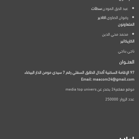
عبد الحق المودن:
سطات
رضوان الصاوي:
اكادير
المتعاونون
محمد محي الدين
الكاريكاتير
ناجي بناجي
العنـــوان
97 الإقامة السكنية أكدال الطابق السفلي رقم 7 سيدي مومن الدار البيضاء
Email: maacom24@gmail.com
موقع معكم24 يصدر عن media top univers
عدد الزوار: 250000