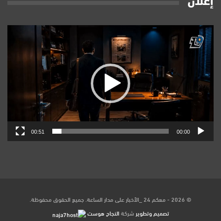
إعلان
مشغل
الفيديو
00:51
00:00
© 2026 - معكم 24 _الأخبار على مدار الساعة. جميع الحقوق محفوظة.
تصميم وتطوير
شركة
النجاح هوست