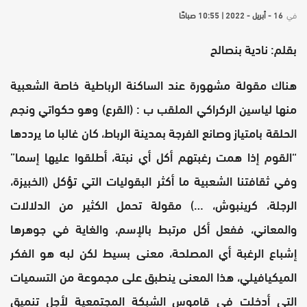
في
16 - أبريل - 2022 | 10:55 صباحًا
بقلم: نادية بنصالح
هناك مقولة مشهورة عند الساكنة الرباطية خاصة الشعبية
منها لياسين الركراكي الملقب ب : (القرع) وهو حكواتي ونجم
الحلقة بامتياز وصانع الفرجة بمدينة الرباط، كان غالبا ما يرددها
“القوم إذا همت رغبتهم أكل أي نبتة، أطلقوا عليها إسما”
وفي ثقافتنا الشعبية ما أكثر البقوليات التي تؤكل (الخبيزة،
الرجلة، كرينبوش، …) مقولة تحمل الكثير من الدلالات
والمعاني، ففعل أكل مرتبط بالإسم، والغاية في جوهرها
إشباع الرغبة أي المصلحة، معنى بسيط لكن لبه هو الفكر
الميكيافيلي، هذا المعنى ينطبق على مجموعة من التسميات
التي أدخلت في قاموس الشبكة المجتمعية لأجل تنميق