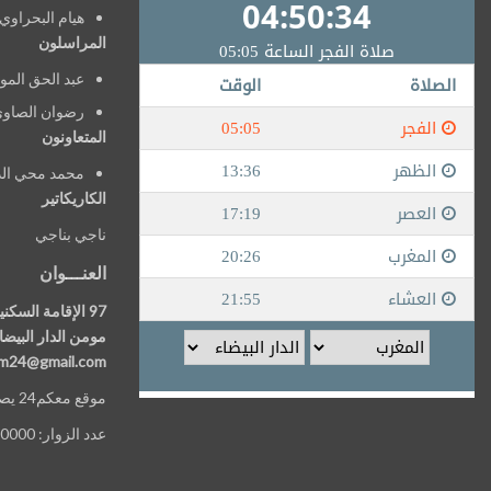
هيام البحراوي
المراسلون
عبد الحق المو
رضوان الصاوي
المتعاونون
محمد محي الد
الكاريكاتير
ناجي بناجي
العنـــوان
مومن الدار البيضا
om24@gmail.com
موقع معكم24 يصدر عن media top univers
عدد الزوار: 250000