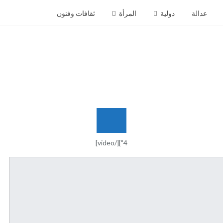
عدالة
دولية
المرأة
ثقافات وفنون
شريط
الأخبار
4"][/video]