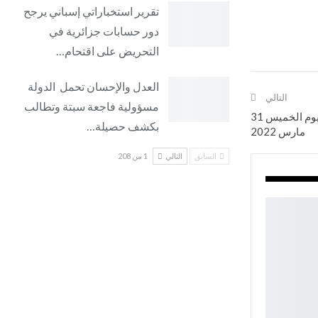
تقرير استخباراتي إسباني يرجح
دور حسابات جزائرية في
التحريض على اقتحام…
العدل والإحسان تحمل الدولة
التالي
مسؤولية فاجعة سبتة وتطالب
بنك المغرب: أسعار صرف العملات الأجنبية مقابل الدرهم لليوم الخميس 31
بكشف حصيلة…
مارس 2022
السابق
التالي
1 من 208