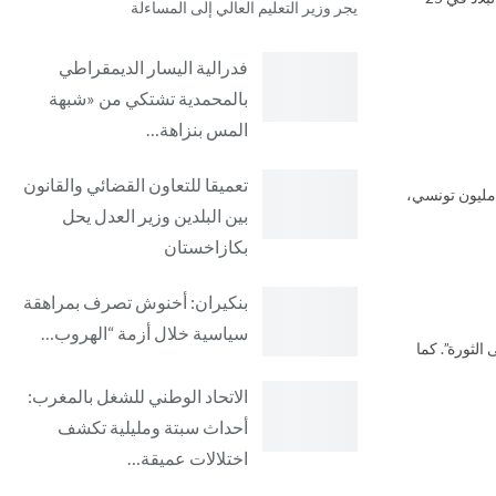
يجر وزير التعليم العالي إلى المساءلة
فدرالية اليسار الديمقراطي
بالمحمدية تشتكي من «شبهة
المس بنزاهة…
تعميقا للتعاون القضائي والقانون
ت في 20 مارس وشارك فيها حوالي نصف مليون تونسي،
بين البلدين وزير العدل يحل
بكازاخستان
بنكيران: أخنوش تصرف بمراهقة
سياسية خلال أزمة “الهروب…
الثورة”. كما
الاتحاد الوطني للشغل بالمغرب:
أحداث سبتة ومليلية تكشف
اختلالات عميقة…