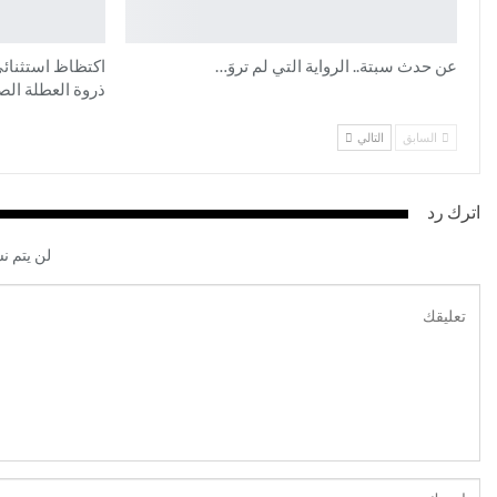
عن حدث سبتة.. الرواية التي لم تروَ…
اكتظاظ استثنائي
ذروة العطلة الص
السابق
التالي
اترك رد
لن يتم ن