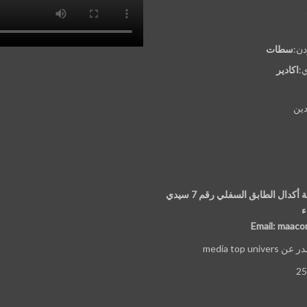
دن:
سطات
:
اكادير
ين
97 الإقامة السكنية أكدال الطابق السفلي رقم 7 سيدي
ء
Email: maac