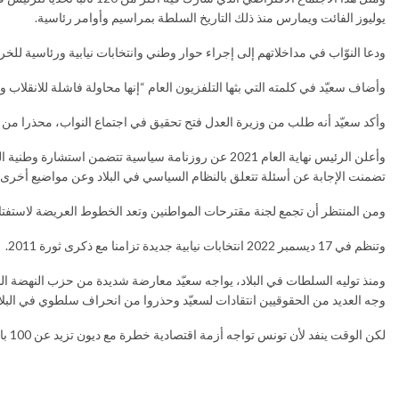
يوليوز الفائت ويمارس منذ ذلك التاريخ السلطة بمراسيم وأوامر رئاسية.
ودعا النوّاب في مداخلاتهم إلى إجراء حوار وطني وانتخابات نيابية ورئاسية للخر
وأضاف سعيّد في كلمته التي بثها التلفزيون العام “إنها محاولة فاشلة للانقلاب 
وأكد سعيّد أنه طلب من وزيرة العدل فتح تحقيق في اجتماع النواب، محذرا من أ
تضمنت الإجابة عن أسئلة تتعلق بالنظام السياسي في البلاد وعن مواضيع أخرى 
ومن المنتظر أن تجمع لجنة مقترحات المواطنين وتعد الخطوط العريضة لاستفتاء على الدستور
وتنظم في 17 ديسمبر 2022 انتخابات نيابية جديدة تزامنا مع ذكرى ثورة 2011.
ومنذ توليه السلطات في البلاد، يواجه سعيّد معارضة شديدة من حزب النهضة الذي ك
وجه العديد من الحقوقيين انتقادات لسعيّد وحذروا من انحراف سلطوي في البلا
لكن الوقت ينفد لأن تونس تواجه أزمة اقتصادية خطرة مع ديون تزيد عن 100 بالمئة من الناتج المحلي الإجمالي وتضخم مرتفع.