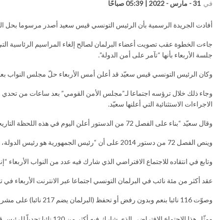
في
31 - مارس - 2022 | 05:39 صباحًا
أفادت الجريدة الرسمية بأن الرئيس التونسي قيس سعيد أصدر مرسوما بحل الب
جاءت الخطوة عقب تصويت أعضاء البرلمان لصالح إلغاء المراسيم الرئاسية ال
جلسة الأربعاء بأنها “تآمر على أمن الدولة”.
وكان الرئيس التونسي قيس سعيّد قد أعلن أمس الأربعاء حلّ مجلس النواب بعد ثمان
وجاء ذلك خلال ترؤسه اجتماعا لـ”مجلس الأمن القومي” بعد ساعات من تحدي نوا
الاجراءات الاستثنائية التي أعلنها سعيّد.
وقال سعيّد “بناء على الفصل 72 من الدستور أعلن اليوم في هذه اللحظة التاريخية عن حل المجلس النيابي حفاظا على الشعب ومؤسسات الدولة”.
وينص الفصل 72 من دستور 2014 على أن “رئيس الجمهورية هو رئيس الدولة، ورمز وحدتها، يضمن استقلالها واستمراريتها، ويسهر على احترام الدستور”.
وتابع في انتقاده للاجتماع الافتراضي الذي شارك فيه عدد من النواب الأربعاء “إ
عقد أكثر من مئة نائب في البرلمان التونسي اجتماعا عبر الانترنت الأربعاء في تحدّ للتدابير الاستثنائية التي اتخذ
وصوّت 116 نائبا بنعم وبدون رفض أو تحفظ (البرلمان يضم 217 نائبا) على مشروع قانون يلغي التدابير الاستثنائية التي اتخذها الرئيس.