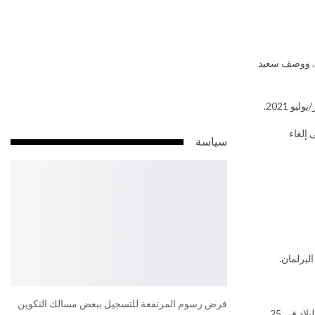
ت. ووصف سعيد
 2021.
 إلغاء
سياسة
فرض رسوم المرتفعة للتسجيل ببعض مسالك التكوين
ومثّل هذا الاجتماع الافتراضي الذي شارك فيه أكثر من 120 نائبا تحدياّ للرئيس قيس سعيّد الذي جمّد أعمال البرلمان وأقال رئيس الحكومة واحتكر السلطات في البلاد في 25