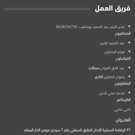
فريق العمل
مدير النشر عبد الحميد بوشاهب: 0628236750
الصحافيون
عبد المجيد الخبير
هيام البحراوي
المراسلون
عبد الحق المودن:
سطات
رضوان الصاوي:
اكادير
المتعاونون
محمد محي الدين
الكاريكاتير
ناجي بناجي
العنـــوان
97 الإقامة السكنية أكدال الطابق السفلي رقم 7 سيدي مومن الدار البيضاء