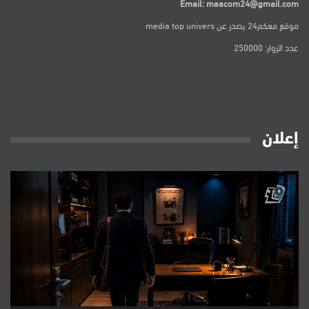
Email: maacom24@gmail.com
موقع معكم24 يصدر عن media top univers
عدد الزوار: 250000
إعلان
مشغل
الفيديو