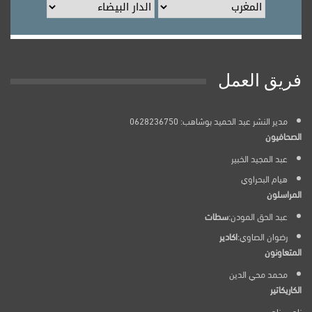
فريق العمل
مدير النشر عبد الحميد بوشاهب: 0628236750
الصحافيون
عبد المجيد الخبير
هيام البحراوي
المراسلون
عبد الحق المودن:
سطات
رضوان الصاوي:
اكادير
المتعاونون
محمد محي الدين
الكاريكاتير
ناجي بناجي