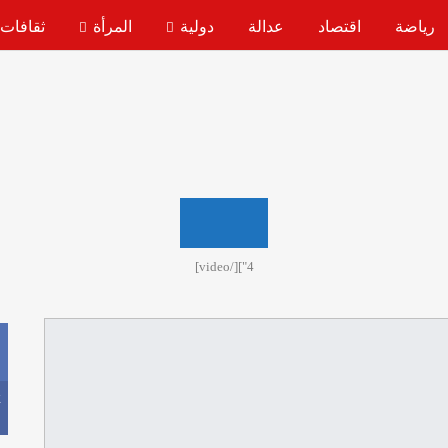
رياضة
اقتصاد
عدالة
دولية
المرأة
ثقافات
شريط الأخبار
تحالف اليسار يرف
4"][/video]
k