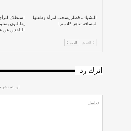
التشيك.. قطار يسحب امرأة وطفلها
لمسافة تناهز 45 مترا
يطالبون بتقلي
الباحثين عن 
السابق
التالي
اترك رد
لن يتم نشر ع