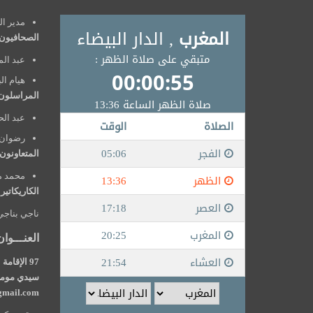
مدير النش
الصحافيون
عبد الم
هيام ال
المراسلون
عبد الح
رضوان 
المتعاونون
محمد م
الكاريكاتير
ناجي بناجي
العنـــوان
سيدي مومن 
mail.com