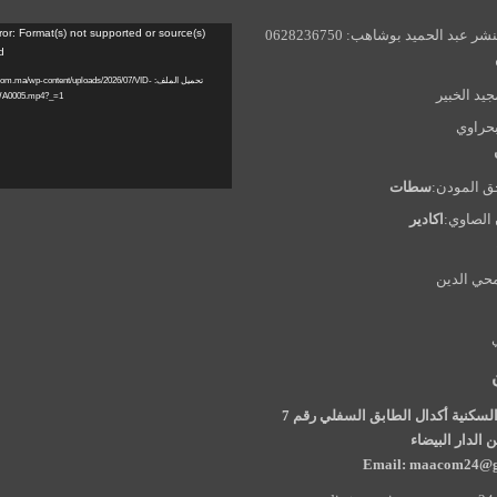
مشغل
ر عبد الحميد بوشاهب: 0628236750
ror: Format(s) not supported or source(s)
d
الفيديو
تحميل الملف: m.ma/wp-content/uploads/2026/07/VID
جيد الخبير
WA0005.mp4?_=1
بحراوي
ق المودن:
سطات
الصاوي:
اكادير
حي الدين
97 الإقامة السكنية أكدال الطابق السفلي رقم 7
الدار البيضاء
Email: maacom24@g