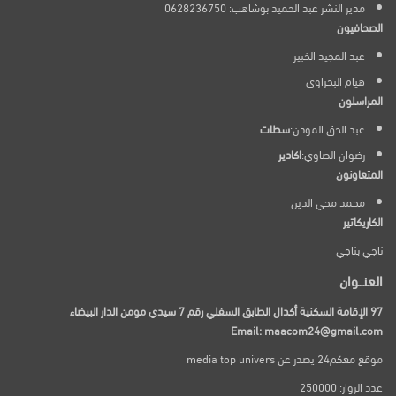
مدير النشر عبد الحميد بوشاهب: 0628236750
الصحافيون
عبد المجيد الخبير
هيام البحراوي
المراسلون
عبد الحق المودن:
سطات
رضوان الصاوي:
اكادير
المتعاونون
محمد محي الدين
الكاريكاتير
ناجي بناجي
العنـــوان
97 الإقامة السكنية أكدال الطابق السفلي رقم 7 سيدي مومن الدار البيضاء
Email: maacom24@gmail.com
موقع معكم24 يصدر عن media top univers
عدد الزوار: 250000