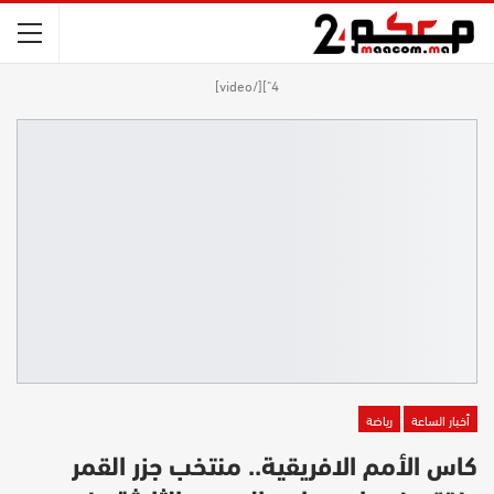
4"][/video]
أخبار الساعة
رياضة
كاس الأمم الافريقية.. منتخب جزر القمر