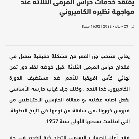
يفتقد خدمات حراس المرمى الثلاثة عند
مواجهة نظيره الكاميروني
في
23 - يناير - 2022 | 16:02 مساءً
يعاني منتخب جزر القمر من مشكلة حقيقية تتمثل في
فقدان حراس المرمى الثلاثة ،قبل خوضه لقاء دور ثمن
نهائي كأس افريقيا للأمم ضد مستضيف الدورة
الكاميرون، غدا الاحد ، وذلك جراء غياب حارسه الأساسي
بفعل إصابة عضلية ،و معاناة الحارسين الاحتياطيين من
فيروس كورونا ،في سابقة من نوعها في تاريخ البطولة،
التي انطلقت نسختها الأولى سنة 1957.
فقد أعلن الحساب الرسمي لاتحاد كرة القدم في جزر