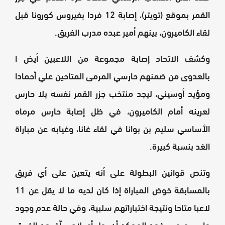
القمر بموقع (تويتر)، إصابة 12 فردا بفيروس كورونا قبل
لقاء الكاميرون، بينهم أمير عبده مدرب الفريق.
وكشف الاتحاد إصابة مجموعة من اللاعبين أيض ا
بالعدوى من ضمنهم حارسي المرمى المتاحين علي أحمادا
ومؤيد أوسيني، ليجد منتخب جزر القمر نفسه بلا حارس
لعرينه أمام الكاميرون، في ظل إصابة حارس مرماه
الأساسي سليم بن بوانا في لقاء غانا، وغيابه عن مباراة
الغد بنسبة كبيرة.
وتنص قوانين البطولة على أنه يتعين على أي فريق
بالمسابقة خوض المباراة إذا كان لديه ما لا يقل عن 11
لاعبا متاحا ونتيجة اختباراتهم سلبية، وفي حالة عدم وجود
حارس مرمى، فمن الممكن أن يحل أي لاعب آخر من الفريق