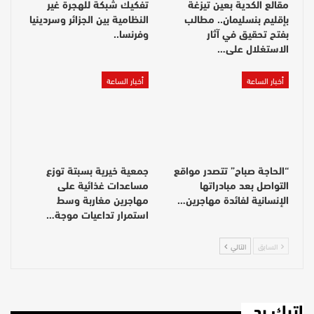
مقالع الكدية بعين تيزغة
تفكيك شبكة للهجرة غير
بإقليم بنسليمان.. مطالب
النظامية بين الجزائر وسردينيا
بفتح تحقيق في آثار
وفرنسا..
الاستغلال على…
أخبار الساعة
أخبار الساعة
“الحاجة صباح” تتصدر مواقع
جمعية خيرية بسبتة توزع
التواصل بعد مبادراتها
مساعدات غذائية على
الإنسانية لفائدة مهاجرين…
مهاجرين مغاربة وسط
استمرار تداعيات موجة…
السابق
التالي
اترك رد