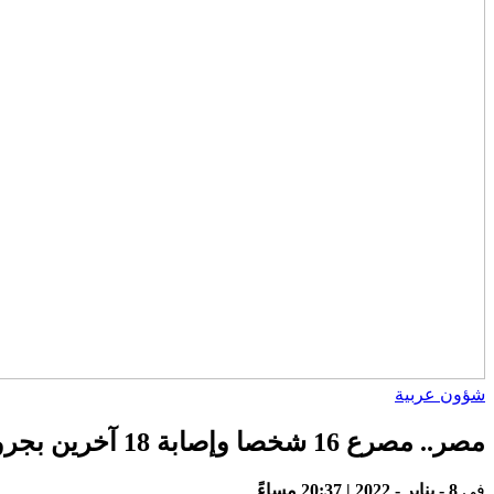
شؤون عربية
مصر.. مصرع 16 شخصا وإصابة 18 آخرين بجروح في حادثة سير وقعت بين حافلتين بمحافظة جنوب سيناء
في
8 - يناير - 2022 | 20:37 مساءً