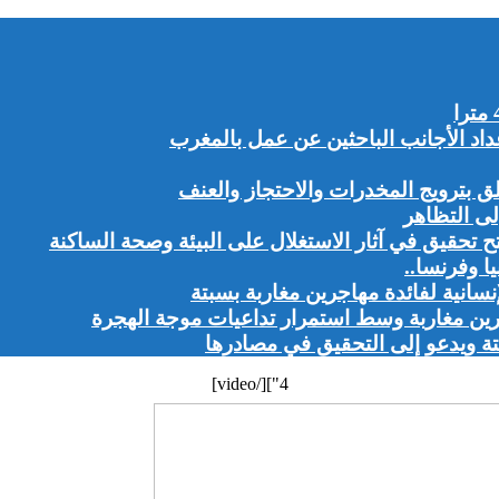
 بترويج المخدرات والاحتجاز والعنف
ى التظاهر
تح تحقيق في آثار الاستغلال على البيئة وصحة الساكنة
ا وفرنسا..
نسانية لفائدة مهاجرين مغاربة بسبتة
رين مغاربة وسط استمرار تداعيات موجة الهجرة
 ويدعو إلى التحقيق في مصادرها
4"][/video]