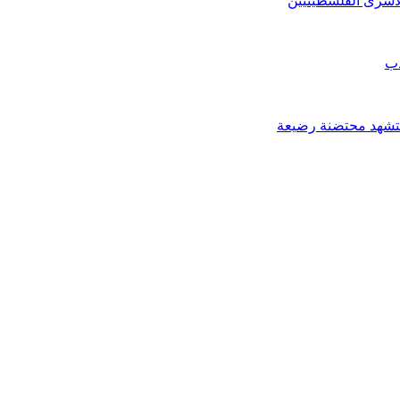
لأسرى الفلسطينيين
دب
وتستشهد محتضنة رضيعة