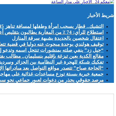
شريط الأخبار
التشيك.. قطار يسحب امرأة وطفلها لمسافة تناهز 45 مترا
استطلاع للرأي: 74 ٪ من المغاربة يطالبون بتقليص أعداد الأجانب الباحثين عن عمل بالمغرب
اعتقال شخصين بالجديدة بشبهة سرقة المنازل
توقيف هولندي بوجدة مبحوث عنه دوليا في قضية تتعلق
“جيل زد” ينفي صلته بمنشورات تنتحل اسمه وتدعو إل
مقالع الكدية بعين تيزغة بإقليم بنسليمان.. مطالب بف
تفكيك شبكة للهجرة غير النظامية بين الجزائر وسرديني
“الحاجة صباح” تتصدر مواقع التواصل بعد مبادراتها الإ
جمعية خيرية بسبتة توزع مساعدات غذائية على مهاج
مرصد حقوقي يحذر من دعوات لعبور جماعي نحو سبتة