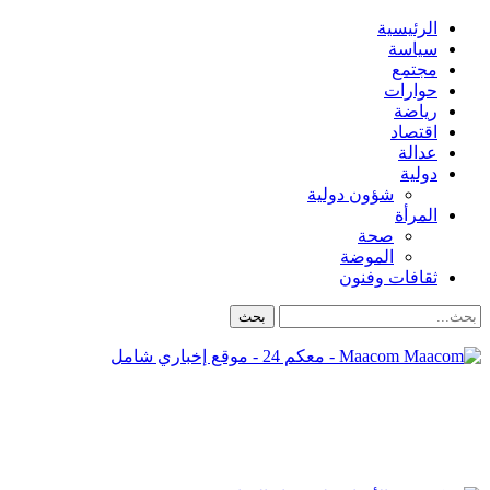
الرئيسية
سياسة
مجتمع
حوارات
رياضة
اقتصاد
عدالة
دولية
شؤون دولية
المرأة
صحة
الموضة
ثقافات وفنون
Maacom - معكم 24 - موقع إخباري شامل