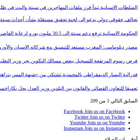
السلطات الإسبانية تبدأ فرز ملفات المهاجرين في سبتة والبت في طل
تحالف حقوقي دولي يدعو إلى لجنة تحقيق مستقلة بشأن أحداث سبت
الحكومة الإسبانية ترفع دعم سبتة إلى 30.5 مليون يورو لرعاية القاصرين…
مصدر دبلوماسي: المغرب مستعد للتنسيق مع شركائه الإسبان والأور
فرض رسوم المرتفعة للتسجيل ببعض مسالك التكوين يجر وزير التعلي
فدرالية اليسار الديمقراطي بالمحمدية تشتكي من «شبهة المس بنزاه
تعميقا للتعاون القضائي والقانون بين البلدين وزير العدل يحل بكازاخس
السابق
التالي
1 من 209
Facebook
Join us on Facebook
Twitter
Join us on Twitter
Youtube
Join us on Youtube
Instagram
Join us on Instagram
أوقــــات الصلاة