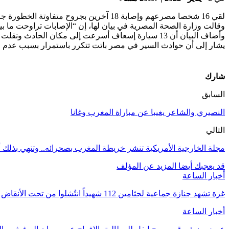
لقي 16 شخصا مصرعهم وإصابة 18 آخرين بجروح متفاوتة الخطورة جراء حادثة سير وقعت، صباح اليوم السبت، بين حافلة كبيرة وأخرى صغيرة‭‭‭ ‬‬‬على الطريق بين السويس وطور سيناء بمصر.
وقالت وزارة الصحة المصرية في بيان لها، إن “الإصابات تراوحت ما بي
وأضاف البيان أن 13 سيارة إسعاف أسرعت إلى مكان الحادث ونقلت المصابين إلى مستشفيات طور سيناء وشرم الشيخ.
يشار إلى أن حوادث السير في مصر باتت تتكرر باستمرار بسبب عدم الا
شارك
السابق
النصيري والشاعر يغيبا عن مباراة المغرب وغانا
التالي
مجلة الخارجية الأمريكية تنشر خريطة المغرب بصحرائه.. وتنهي بذلك أ
قد يعجبك أيضا
المزيد عن المؤلف
أخبار الساعة
غزة تشهد جنازة جماعية لجثامين 112 شهيداً انتُشلوا من تحت الأنقاض
أخبار الساعة