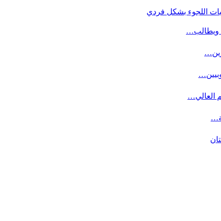
بات اللجوء بشكل فردي
ة ويطالب…
وبيين…
م العالي…
ة…
تان