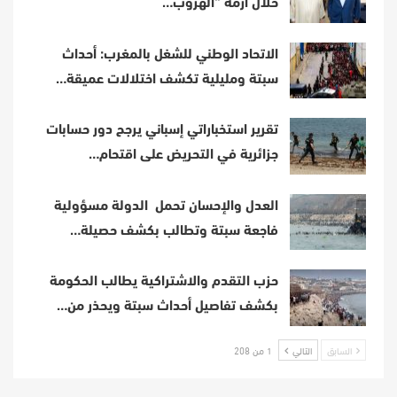
خلال أزمة “الهروب…
الاتحاد الوطني للشغل بالمغرب: أحداث
سبتة ومليلية تكشف اختلالات عميقة…
تقرير استخباراتي إسباني يرجح دور حسابات
جزائرية في التحريض على اقتحام…
العدل والإحسان تحمل الدولة مسؤولية
فاجعة سبتة وتطالب بكشف حصيلة…
حزب التقدم والاشتراكية يطالب الحكومة
بكشف تفاصيل أحداث سبتة ويحذر من…
السابق
التالي
1 من 208