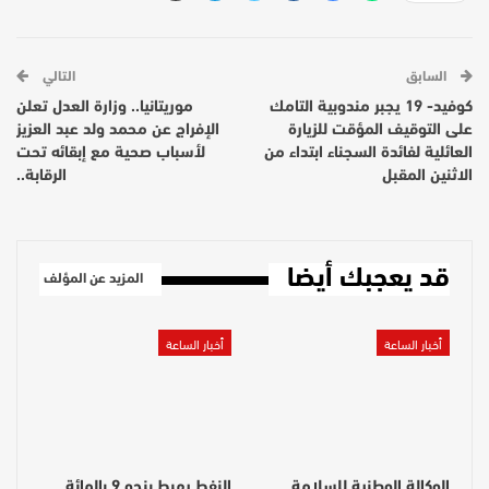
السابق
التالي
كوفيد- 19 يجبر مندوبية التامك
موريتانيا.. وزارة العدل تعلن
على التوقيف المؤقت للزيارة
الإفراج عن محمد ولد عبد العزيز
العائلية لفائدة السجناء ابتداء من
لأسباب صحية مع إبقائه تحت
الاثنين المقبل
الرقابة..
قد يعجبك أيضا
المزيد عن المؤلف
أخبار الساعة
أخبار الساعة
الوكالة الوطنية للسلامة
النفط يهبط بنحو 9 بالمائة