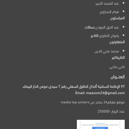
عبد المجيد الخبير
هيام البحراوي
المراسلون
عبد الحق المودن:
سطات
رضوان الصاوي:
اكادير
المتعاونون
محمد محي الدين
الكاريكاتير
ناجي بناجي
العنـــوان
97 الإقامة السكنية أكدال الطابق السفلي رقم 7 سيدي مومن الدار البيضاء
Email: maacom24@gmail.com
موقع معكم24 يصدر عن media top univers
عدد الزوار: 250000