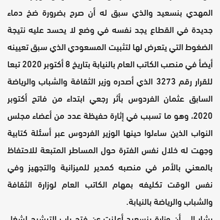
المهدي بنسعيد والذي سبق له أن صرح بضرورة ضخ دماء
جديدة في القطاع يجد نفسه في وضع لا يحسد عليه نتيجة
الضغوط التي يتعرض لها لتثبيت المسعودي الذي سبق تعيينه
أيضأ في منصب الكاتب العام بالنيابة بتاريخ 8 أكتوبر 2020 تبعا
للقرار رقم 3273 الذي أصدره وزير الثقافة والشباب والرياضة
السابق عثمان الفردوس بأثر رجعي ابتداء من فاتح أكتوبر
2020، وهو ما تسبب في إثارة حفيظة عدد من أعضاء مجلس
النواب الذين ساءلوا حينها الوزير الفردوس عبر أسئلة كتابية
وجهت له خلال نفس الفترة حول المساطر المتبعة للاحتفاظ
بالمعني بالأمر في منصبه كمدير للميزانية والتجهيز وفي
نفس الوقت تكليفه بمهام الكاتب العام لوزارة الثقافة
والشباب والرياضة بالنيابة.
يشار إلى أن وزارة بنسعيد أعلنت عن فتح باب الترشيح لشغل