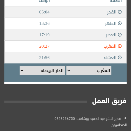
فريق العمل
مدير النشر عبد الحميد بوشاهب: 0628236750
الصحافيون