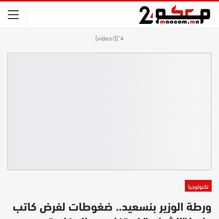
4"][/video]
تكنولوجيا
ورطة الوزير بنسعيد.. ضغوطات لفرض كاتب