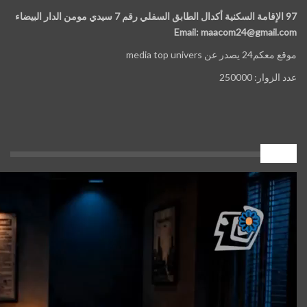
97 الإقامة السكنية أكدال الطابق السفلي رقم 7 سيدي مومن الدار البيضاء
Email: maacom24@gmail.com
موقع معكم24 يصدر عن media top univers
عدد الزوار: 250000
إعلان