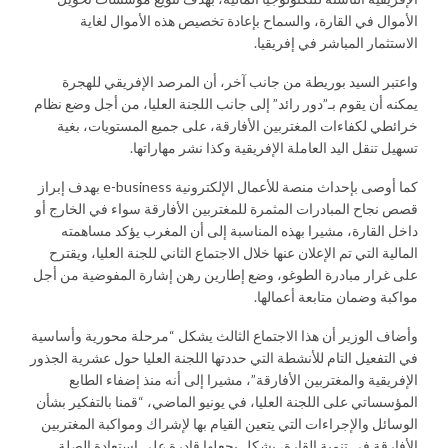
الأموال في القارة، والسماح بإعادة تخصيص هذه الأموال لغاية
الاستثمار المباشر في إفريقيا.
واعتبر السيد بوريطة من جانب آخر، أن المرصد الإفريقي للهجرة
يمكنه أن يقوم بـ”دور رائد” إلى جانب اللجنة العليا، من أجل وضع نظام
خرائطي لكفاءات المغتربين الأفارقة، على جميع المستويات، بغية
تسهيل تنقل اليد العاملة الإفريقية وكذا نشر مهاراتها.
كما أوصى بإحداث منصة للأعمال الإلكترونية e-business بهدف إبراز
قصص نجاح المبادرات المثمرة للمغتربين الأفارقة سواء في الخارج أو
داخل القارة، مشيرا بهذه المناسبة إلى أن المغرب يؤكد مساهمته
المالية التي تم الإعلان عنها خلال الاجتماع الثاني للجنة العليا، ويقترح
على غرار مبادرة الطوغو، وضع إطارين رهن إشارة المفوضية من أجل
مواكبة وضمان متابعة أعمالها.
وأضاف الوزير أن هذا الاجتماع الثالث يشكل “مرحلة محورية وأساسية
في التفعيل التام للأنشطة التي حددتها اللجنة العليا حول عشرية الجذور
الإفريقية والمغتربين الأفارقة”، مشيرا إلى أنه منذ إضفاء الطابع
المؤسساتي على اللجنة العليا، في يونيو الماضي، “قمنا بالتفكير بشأن
الوسائل والإجراءات التي يتعين القيام بها لإشراك ومواكبة المغتربين
الأفارقة في تنمية القارة، بشكل يجعلها قادرة على استعادة الصلة