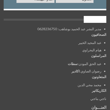
فريق العمل
مدير النشر عبد الحميد بوشاهب: 0628236750
الصحافيون
عبد المجيد الخبير
هيام البحراوي
المراسلون
عبد الحق المودن:
سطات
رضوان الصاوي:
اكادير
المتعاونون
محمد محي الدين
الكاريكاتير
ناجي بناجي
العنـــوان