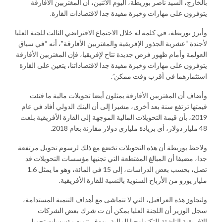
بالخارج، السيد ناصر بوريطة، اليوم الاثنين، أن المغتربين الأفارقة
يتوفرون على مهارات وخبرة مفيدة جدا لاقتصادات القارة.
وأبرز بوريطة، في كلمة له خلال الاجتماع الافتراضي الثالث للجنة العليا
لأجندة “عشرية الجذور الإفريقية والمغتربين الأفارقة”، أنه “في سياق
العولمة وأمام ظهور فرص جديدة تتاح لإفريقيا، فإن المغتربين الأفارقة
يتوفرون على مهارات وخبرة مفيدة جدا لاقتصاداتنا، يتعين على القارة
استثمارهما في أقرب وقت ممكن”.
وأضاف أن المغتربين الأفارقة يمثلون أيضا تحويلات مالية ما فتئت
قيمتها ترتفع سنة بعد أخرى، مشيرا إلى أن البنك الدولي أفاد في عام
2019، بأن قيمة التحويلات المالية الموجهة إلى القارة الأفريقية بلغت
48 مليار دولار، أي بزيادة ملياري دولار مقارنة بعام 2018.
ولاحظ بوريطة أن هذه التحويلات تخضع مع ذلك لرسوم تحويل مرتفعة
جدا، مضيفا أن المبالغ المقتطعة التي تجنيها مؤسسات التحويلات قد
تصل، بحسب بعض الدراسات، إلى 15 في المائة، وهو ما يمثل 1.6
مليار يورو من الأرباح السنوية بالنسبة للقارة الأفريقية.
ولتجاوز هذه العراقيل، التي لا تتماشى مع أهداف التنمية المستدامة،
سجل الوزير أن اللجنة العليا يمكن أن ت شرك بعض الشركات
الإفريقية الناشئة للتكنولوجيا المالية، بهدف تنويع مؤسسات تحويل