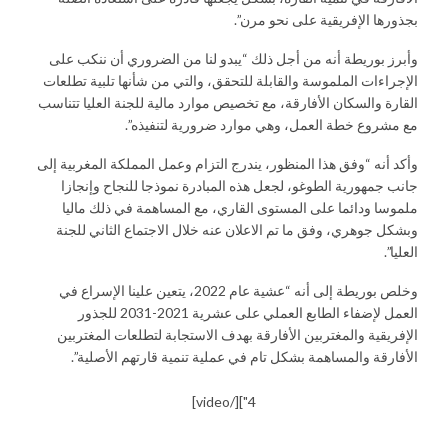
بجذورها الإفريقية على نحو مرن”.
وأبرز بوريطة أنه من أجل ذلك “يبدو لنا من الضروري أن ننكب على
الإجراءات الملموسة والقابلة للتحقق، والتي من شأنها تلبية تطلعات
القارة والسكان الأفارقة، مع تخصيص موارد مالية للجنة العليا تتناسب
مع مشروع خطة العمل، وهي موارد ضرورية لتنفيذه”.
وأكد أنه “وفق هذا المنظور، يندرج التزام وعمل المملكة المغربية إلى
جانب جمهورية الطوغو، لجعل هذه المبادرة نموذجا للنجاح وإنجازا
ملموسا ودائما على المستوى القاري، مع المساهمة في ذلك ماليا
وبشكل جوهري، وفق ما تم الاعلان عنه خلال الاجتماع الثاني للجنة
العليا”.
وخلص بوريطة إلى أنه “عشية عام 2022، يتعين علينا الإسراع في
العمل لإضفاء الطابع العملي على عشرية 2021-2031 للجذور
الإفريقية والمغتربين الأفارقة بهدف الاستجابة لتطلعات المغتربين
الأفارقة والمساهمة بشكل تام في عملية تنمية قارتهم الأصلية”.
4"][/video]