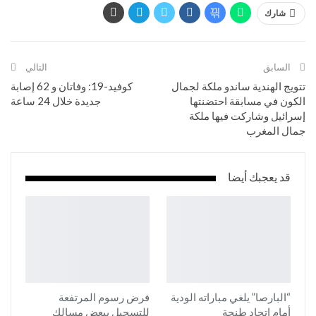
شارك
السابق
التالي
تتويج الهندية ساندو ملكة لجمال
كوفيد-19: وفاتان و 62 إصابة
الكون في مسابقة احتضنتها
جديدة خلال 24 ساعة
إسرائيل وشاركت فيها ملكة
جمال المغرب
قد يعجبك أيضا
“البارصا” يلغي مباراته الودية
فرض رسوم المرتفعة
أمام اتحاد طنجة
للتسجيل ببعض مسالك